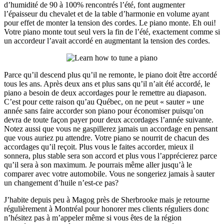
d’humidité de 90 à 100% rencontrés l’été, font augmenter
l’épaisseur du chevalet et de la table d’harmonie en volume ayant
pour effet de monter la tension des cordes. Le piano monte. Eh oui!
Votre piano monte tout seul vers la fin de l’été, exactement comme si
un accordeur l’avait accordé en augmentant la tension des cordes.
Parce qu’il descend plus qu’il ne remonte, le piano doit être accordé
tous les ans. Après deux ans et plus sans qu’il n’ait été accordé, le
piano a besoin de deux accordages pour le remettre au diapason.
C’est pour cette raison qu’au Québec, on ne peut « sauter » une
année sans faire accorder son piano pour économiser puisqu’on
devra de toute façon payer pour deux accordages l’année suivante.
Notez aussi que vous ne gaspillerez jamais un accordage en pensant
que vous auriez pu attendre. Votre piano se nourrit de chacun des
accordages qu’il reçoit. Plus vous le faites accorder, mieux il
sonnera, plus stable sera son accord et plus vous l’apprécierez parce
qu’il sera à son maximum. Je pourrais même aller jusqu’à le
comparer avec votre automobile. Vous ne songeriez jamais à sauter
un changement d’huile n’est-ce pas?
J’habite depuis peu à Magog près de Sherbrooke mais je retourne
régulièrement à Montréal pour honorer mes clients réguliers donc
n’hésitez pas à m’appeler même si vous êtes de la région