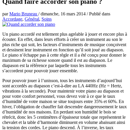
Quand faire accorder son piano ?
par
Mario Bruneau
/
dimanche, 16 mars 2014
/
Publié dans
Accordage
,
Général
,
Soins
Un piano accordé est tellement plus agréable à jouer et encore plus à
écouter. En effet, dans leurs efforts à créer un instrument au son le
plus riche qui soit, les facteurs d’instruments de musique conçoivent
et dessinent leur instrument en fonction qu’il soit joué au diapason.
Le piano n’échappe pas à cette règle et il a été conçu pour donner le
maximum de sa richesse sonore quand il est au diapason. Le
diapason est la référence par laquelle tous les instruments
s’accordent pour pouvoir jouer ensemble.
Pour pouvoir jouer à l’unisson, tous les instruments d’aujourd’hui
sont accordés au diapason c’est-à-dire au LA 440Hz (Hz = Hertz,
vibrations à la seconde). Pour maintenir votre piano au diapason et
pour votre confort personnel, vous devez voir à ce que le taux
d’humidité de votre maison se situe toujours entre 35% et 60%. En
hiver, l’obligation de chauffer fait descendre dangereusement le taux
d’humidité de nos maisons. En perdant son humidité le bois se
rétrécit, donc les 5 centimètres d’épaisseur totale que représentent le
chevalet et la table d’harmonie diminuent en volume abaissant ainsi
la tension des cordes. Le piano descend. À l’inverse, les taux