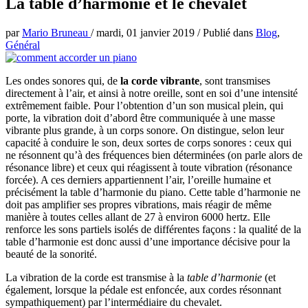
La table d’harmonie et le chevalet
par
Mario Bruneau
/
mardi, 01 janvier 2019
/
Publié dans
Blog
,
Général
Les ondes sonores qui, de
la corde vibrante
, sont transmises
directement à l’air, et ainsi à notre oreille, sont en soi d’une intensité
extrêmement faible. Pour l’obtention d’un son musical plein, qui
porte, la vibration doit d’abord être communiquée à une masse
vibrante plus grande, à un corps sonore. On distingue, selon leur
capacité à conduire le son, deux sortes de corps sonores : ceux qui
ne résonnent qu’à des fréquences bien déterminées (on parle alors de
résonance libre) et ceux qui réagissent à toute vibration (résonance
forcée). A ces derniers appartiennent l’air, l’oreille humaine et
précisément la table d’harmonie du piano. Cette table d’harmonie ne
doit pas amplifier ses propres vibrations, mais réagir de même
manière à toutes celles allant de 27 à environ 6000 hertz. Elle
renforce les sons partiels isolés de différentes façons : la qualité de la
table d’harmonie est donc aussi d’une importance décisive pour la
beauté de la sonorité.
La vibration de la corde est transmise à la
table d’harmonie
(et
également, lorsque la pédale est enfoncée, aux cordes résonnant
sympathiquement) par l’intermédiaire du chevalet.