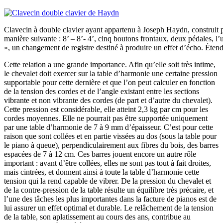
Clavecin à double clavier ayant appartenu à Joseph Haydn, construit 
manière suivante : 8’ – 8’- 4’, cinq boutons frontaux, deux pédales, l’u
», un changement de registre destiné à produire un effet d’écho. Éte
Cette relation a une grande importance. Afin qu’elle soit très intime,
le chevalet doit exercer sur la table d’harmonie une certaine pression
supportable pour cette dernière et que l’on peut calculer en fonction
de la tension des cordes et de l’angle existant entre les sections
vibrante et non vibrante des cordes (de part et d’autre du chevalet).
Cette pression est considérable, elle atteint 2,3 kg par cm pour les
cordes moyennes. Elle ne pourrait pas être supportée uniquement
par une table d’harmonie de 7 à 9 mm d’épaisseur. C’est pour cette
raison que sont collées et en partie vissées au dos (sous la table pour
le piano à queue), perpendiculairement aux fibres du bois, des barres
espacées de 7 à 12 cm. Ces barres jouent encore un autre rôle
important : avant d’être collées, elles ne sont pas tout à fait droites,
mais cintrées, et donnent ainsi à toute la table d’harmonie cette
tension qui la rend capable de vibrer. De la pression du chevalet et
de la contre-pression de la table résulte un équilibre très précaire, et
l’une des tâches les plus importantes dans la facture de pianos est de
lui assurer un effet optimal et durable. Le relâchement de la tension
de la table, son aplatissement au cours des ans, contribue au