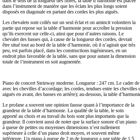
dans le sens de la longueur des fibres, la table d’harmonie est placée
dans l’instrument de manière que les éclats les plus longs soient
disposés en diagonale en partant des cordes les plus aiguës.
Les chevalets sont collés sur un seul éclat et on amincit volontiers la
partie qui repose sur la table d’harmonie pour accroître la pression
qu’ils exercent sur celle-ci, ainsi que pour d’autres raisons. Le
chevalet des basses qui, à cause de la longueur des cordes, devrait
être situé tout au bord de la table d’harmonie, où il n’agirait que très
peu, est parfois placé, dans les constructions ingénieuses, en un
endroit plus favorable de la table, sans que pour autant la dimension
totale de l’instrument en soit augmentée.
Piano de concert Steinway moderne. Longueur : 247 cm. Le cadre de fo
avec les chevilles d’accordage; les cordes, tendues entre les chevilles e
aiguës en avant, des basses en arrière); au-dessous, la table d’harmoni
Le profane a souvent une opinion fausse quant à l’importance de la
grandeur de la table d’harmonie. La qualité de la table, le soin
apporté au choix et au travail du bois sont plus importants que la
grandeur. Il convient aussi de noter que la surface sonore d’un piano
à queue de petites ou moyennes dimensions n’est nullement
supérieure à celle d’un piano droit moyen, et souvent même
inférieure. Un piano à queue de 2 m de longueur a une table de 1,5