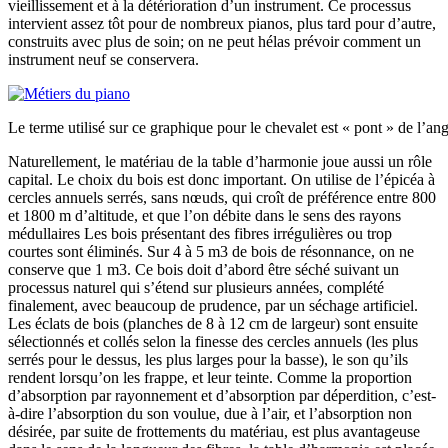
vieillissement et à la détérioration d’un instrument. Ce processus
intervient assez tôt pour de nombreux pianos, plus tard pour d’autre,
construits avec plus de soin; on ne peut hélas prévoir comment un
instrument neuf se conservera.
Le terme utilisé sur ce graphique pour le chevalet est « pont » de l’ang
Naturellement, le matériau de la table d’harmonie joue aussi un rôle
capital. Le choix du bois est donc important. On utilise de l’épicéa à
cercles annuels serrés, sans nœuds, qui croît de préférence entre 800
et 1800 m d’altitude, et que l’on débite dans le sens des rayons
médullaires Les bois présentant des fibres irrégulières ou trop
courtes sont éliminés. Sur 4 à 5 m3 de bois de résonnance, on ne
conserve que 1 m3. Ce bois doit d’abord être séché suivant un
processus naturel qui s’étend sur plusieurs années, complété
finalement, avec beaucoup de prudence, par un séchage artificiel.
Les éclats de bois (planches de 8 à 12 cm de largeur) sont ensuite
sélectionnés et collés selon la finesse des cercles annuels (les plus
serrés pour le dessus, les plus larges pour la basse), le son qu’ils
rendent lorsqu’on les frappe, et leur teinte. Comme la proportion
d’absorption par rayonnement et d’absorption par déperdition, c’est-
à-dire l’absorption du son voulue, due à l’air, et l’absorption non
désirée, par suite de frottements du matériau, est plus avantageuse