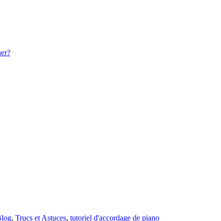
her?
log
,
Trucs et Astuces
,
tutoriel d'accordage de piano