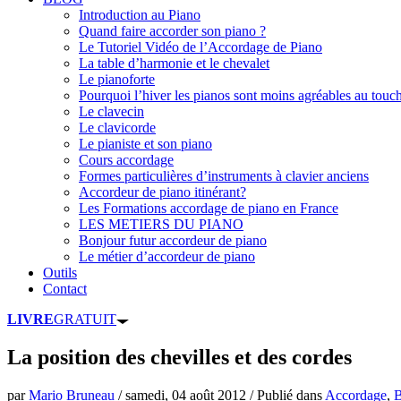
Introduction au Piano
Quand faire accorder son piano ?
Le Tutoriel Vidéo de l’Accordage de Piano
La table d’harmonie et le chevalet
Le pianoforte
Pourquoi l’hiver les pianos sont moins agréables au touc
Le clavecin
Le clavicorde
Le pianiste et son piano
Cours accordage
Formes particulières d’instruments à clavier anciens
Accordeur de piano itinérant?
Les Formations accordage de piano en France
LES METIERS DU PIANO
Bonjour futur accordeur de piano
Le métier d’accordeur de piano
Outils
Contact
LIVRE
GRATUIT
La position des chevilles et des cordes
par
Mario Bruneau
/
samedi, 04 août 2012
/
Publié dans
Accordage
,
B