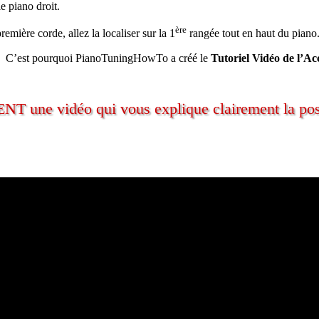
e piano droit.
ère
mière corde, allez la localiser sur la 1
rangée tout en haut du piano
ent. C’est pourquoi PianoTuningHowTo a créé le
Tutoriel Vidéo de l’A
une vidéo qui vous explique clairement la posit