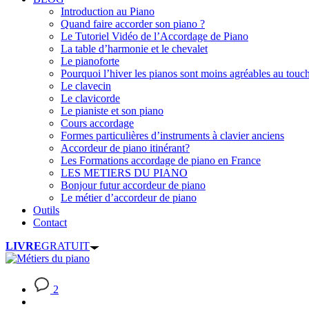
Introduction au Piano
Quand faire accorder son piano ?
Le Tutoriel Vidéo de l’Accordage de Piano
La table d’harmonie et le chevalet
Le pianoforte
Pourquoi l’hiver les pianos sont moins agréables au touc
Le clavecin
Le clavicorde
Le pianiste et son piano
Cours accordage
Formes particulières d’instruments à clavier anciens
Accordeur de piano itinérant?
Les Formations accordage de piano en France
LES METIERS DU PIANO
Bonjour futur accordeur de piano
Le métier d’accordeur de piano
Outils
Contact
LIVRE
GRATUIT
2