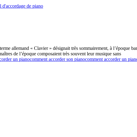
el d'accordage de piano
e terme allemand « Clavier » désignait très sommairement, à l’époque bar
s maîtres de l’époque composaient très souvent leur musique sans
corder un piano
comment accorder son piano
comment accorder un pian