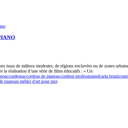
ano
PIANO
s issus de milieux modestes, de régions enclavées ou de zones urbaines s
 la réalisation d’une série de films éducatifs : « Un
ano
accordeur
accordeur de piano
accordeur professionnel
carla bruni
comm
de piano
un métier d'art pour moi