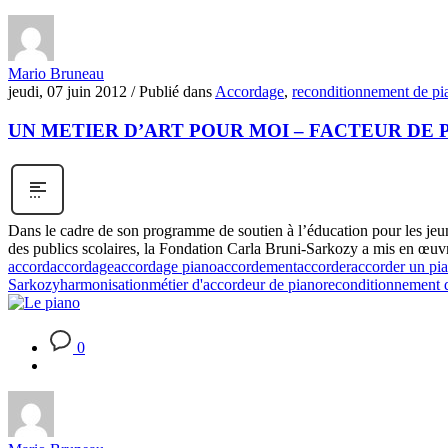
Mario Bruneau
jeudi, 07 juin 2012
/
Publié dans
Accordage
,
reconditionnement de pi
UN METIER D’ART POUR MOI – FACTEUR DE 
Dans le cadre de son programme de soutien à l’éducation pour les jeune
des publics scolaires, la Fondation Carla Bruni-Sarkozy a mis en œuvre
accord
accordage
accordage piano
accordement
accorder
accorder un pi
Sarkozy
harmonisation
métier d'accordeur de piano
reconditionnement 
0