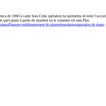
ica de 1890 à cadre bois.Cette opération lui permettra de tenir l’acco
rte quel piano à partir du moment ou le sommier est sain.Plus
 piano
Piano
reconditionnement de piano
réparation
restauration de piano