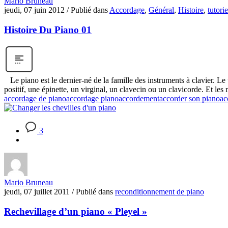
Mario Bruneau
jeudi, 07 juin 2012
/
Publié dans
Accordage
,
Général
,
Histoire
,
tutori
Histoire Du Piano 01
Le piano est le dernier-né de la famille des instruments à clavier. L
positif, une épinette, un virginal, un clavecin ou un clavicorde. Et le
accordage de piano
accordage piano
accordement
accorder son piano
ac
3
Mario Bruneau
jeudi, 07 juillet 2011
/
Publié dans
reconditionnement de piano
Rechevillage d’un piano « Pleyel »