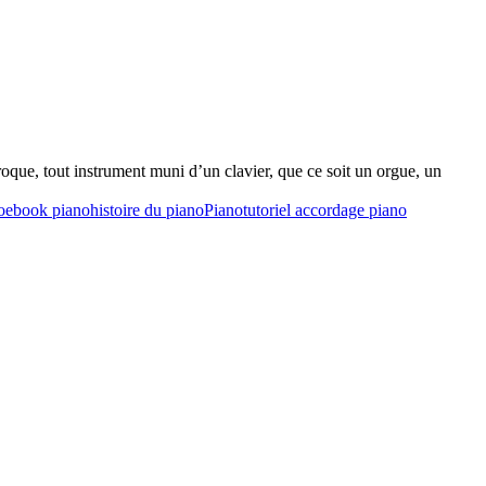
oque, tout instrument muni d’un clavier, que ce soit un orgue, un
o
ebook piano
histoire du piano
Piano
tutoriel accordage piano