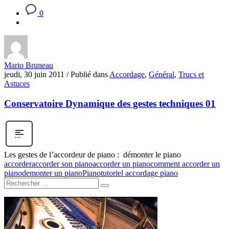
0
Mario Bruneau
jeudi, 30 juin 2011
/
Publié dans
Accordage
,
Général
,
Trucs et
Astuces
Conservatoire Dynamique des gestes techniques 01
Les gestes de l’accordeur de piano : démonter le piano
accorder
accorder son piano
accorder un piano
comment accorder un
piano
demonter un piano
Piano
tutoriel accordage piano