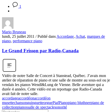
1
Mario Bruneau
lundi, 25 juillet 2011
/
Publié dans
Accordage
,
Achat
,
marques de
piano
,
performance piano
Le Grand Frisson par Radio-Canada
Vidéo de notre Salle de Concert à Stanstead, Québec. J’avais mon
atelier de réparation de piano et une salle de montre au sous-sol ou je
vendais les pianos Wendl&Lung de Vienne. Belle aventure qui a
durée 4 années. Cette vidéo est un reportage que Radio-Canada
avait fait de notre salle.
accordage
accordéon
accordéon
musette
chanson
guinguette
orgue
Piaf
Piano
piano bluthner
piano de
collection
pianos
salle de spectacle
sonorité