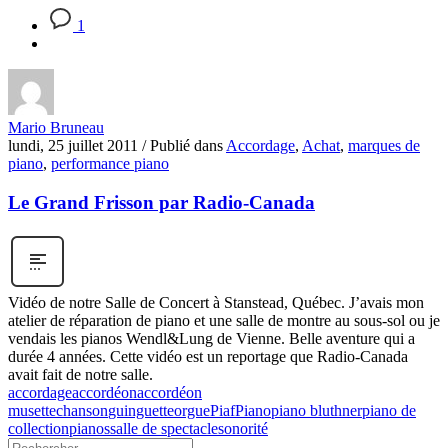
1
Mario Bruneau
lundi, 25 juillet 2011
/
Publié dans
Accordage
,
Achat
,
marques de
piano
,
performance piano
Le Grand Frisson par Radio-Canada
Vidéo de notre Salle de Concert à Stanstead, Québec. J’avais mon
atelier de réparation de piano et une salle de montre au sous-sol ou je
vendais les pianos Wendl&Lung de Vienne. Belle aventure qui a
durée 4 années. Cette vidéo est un reportage que Radio-Canada
avait fait de notre salle.
accordage
accordéon
accordéon
musette
chanson
guinguette
orgue
Piaf
Piano
piano bluthner
piano de
collection
pianos
salle de spectacle
sonorité